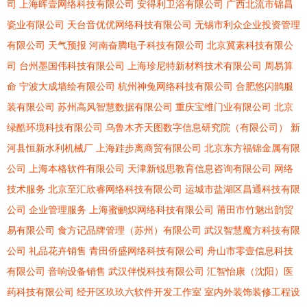
司
上海晖壹网络科技有限公司
安得利卫浴有限公司
广西北流市锦昌
瓷业有限公司
天台音优优网络科技有限公司
无锡市利众企业投资管理
有限公司
天气预报
河南奋腾电子科技有限公司
北京冀素科技有限公
司
台州墨国伟科技有限公司
上海珍尼特新材料技术有限公司
周易算
命
宁波大成墙绘有限公司
杭州神兔网络科技有限公司
合肥悠闪鹊服
装有限公司
苏州高风智慧数据有限公司
重庆宝维门业有限公司
北京
绿酷环境科技有限公司
乌鲁木齐天图数字信息研究院（有限公司）
新
河县恒新水利机械厂
上海跬步离商贸有限公司
北京东方福锦金属有限
公司
上海本格软件有限公司
天津新锐思教育信息咨询有限公司
网络
技术服务
北京至汇欣睿网络科技有限公司
运城市盐湖区昌通科技有限
公司
企业管理服务
上海蜜鹂炽网络科技有限公司
莆田市竹魅出韵贸
易有限公司
食方记品牌管理（苏州）有限公司
武汉智慧魔方科技有限
公司
礼品花卉销售
青田侨盛网络科技有限公司
舟山市零壹信息科技
有限公司
音响设备销售
武汉伴悦科技有限公司
汇智怡康（沈阳）医
药科技有限公司
经开区玖玖六软件开发工作室
室内外装饰装修工程设