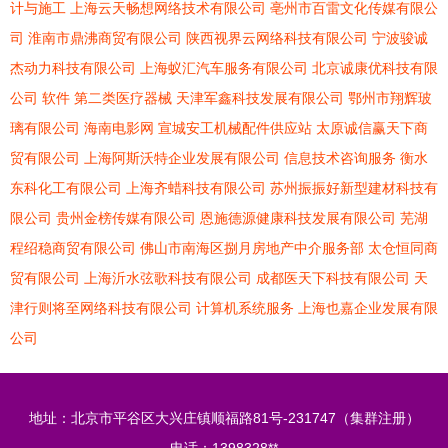
计与施工
上海云天畅想网络技术有限公司
亳州市百雷文化传媒有限公
司
淮南市鼎沸商贸有限公司
陕西视界云网络科技有限公司
宁波骏诚
杰动力科技有限公司
上海蚁汇汽车服务有限公司
北京诚康优科技有限
公司
软件
第二类医疗器械
天津军鑫科技发展有限公司
鄂州市翔辉玻
璃有限公司
海南电影网
宣城安工机械配件供应站
太原诚信赢天下商
贸有限公司
上海阿斯沃特企业发展有限公司
信息技术咨询服务
衡水
东科化工有限公司
上海齐蜡科技有限公司
苏州振振好新型建材科技有
限公司
贵州金榜传媒有限公司
恩施德源健康科技发展有限公司
芜湖
程绍稳商贸有限公司
佛山市南海区捌月房地产中介服务部
太仓恒同商
贸有限公司
上海沂水弦歌科技有限公司
成都医天下科技有限公司
天
津行则将至网络科技有限公司
计算机系统服务
上海也嘉企业发展有限
公司
地址：北京市平谷区大兴庄镇顺福路81号-231747（集群注册）